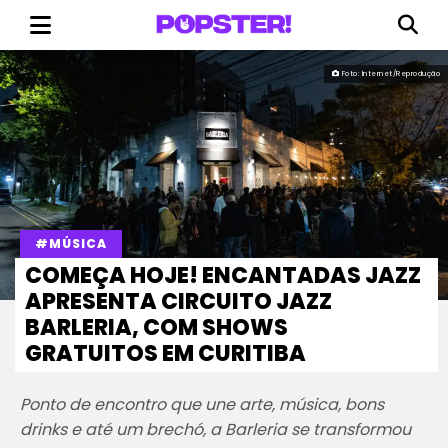
Foto: Internet/Reprodução
#MÚSICA
COMEÇA HOJE! ENCANTADAS JAZZ
APRESENTA CIRCUITO JAZZ
BARLERIA, COM SHOWS
GRATUITOS EM CURITIBA
Ponto de encontro que une arte, música, bons
drinks e até um brechó, a Barleria se transformou