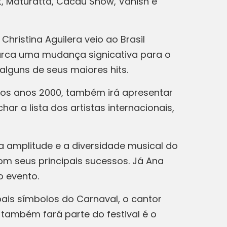
t, Maturatta, Cacau Show, Vanish e
hristina Aguilera veio ao Brasil
arca uma mudança signicativa para o
alguns de seus maiores hits.
dos anos 2000, também irá apresentar
har a lista dos artistas internacionais,
a amplitude e a diversidade musical do
om seus principais sucessos. Já Ana
o evento.
pais símbolos do Carnaval, o cantor
 também fará parte do festival é o