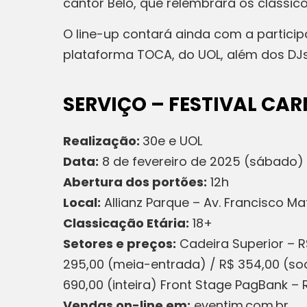
cantor Belo, que relembrará os clássic
O line-up contará ainda com a particip
plataforma TOCA, do UOL, além dos DJs
SERVIÇO – FESTIVAL CA
Realização:
30e e UOL
Data:
8 de fevereiro de 2025 (sábado)
Abertura dos portões:
12h
Local:
Allianz Parque – Av. Francisco M
Classicação Etária:
18+
Setores e preços:
Cadeira Superior – R$
295,00 (meia-entrada) / R$ 354,00 (soci
690,00 (inteira) Front Stage PagBank – R
Vendas on-line em:
eventim.com.br