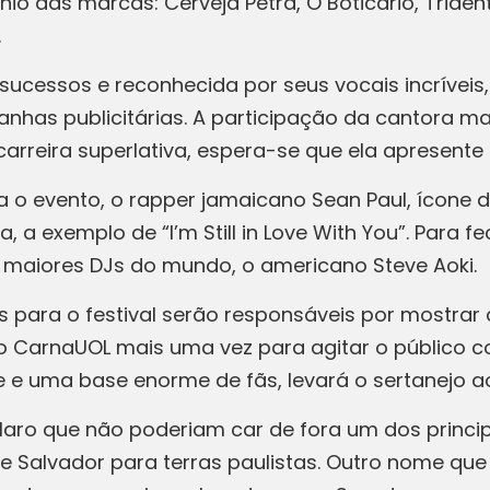
 das marcas: Cerveja Petra, O Boticário, Triden
.
ucessos e reconhecida por seus vocais incríveis, C
has publicitárias. A participação da cantora m
arreira superlativa, espera-se que ela apresente 
 o evento, o rapper jamaicano Sean Paul, ícone 
 a exemplo de “I’m Still in Love With You”. Para fec
maiores DJs do mundo, o americano Steve Aoki.
s para o festival serão responsáveis por mostrar 
 do CarnaUOL mais uma vez para agitar o público c
 e uma base enorme de fãs, levará o sertanejo a
laro que não poderiam car de fora um dos princi
de Salvador para terras paulistas. Outro nome que