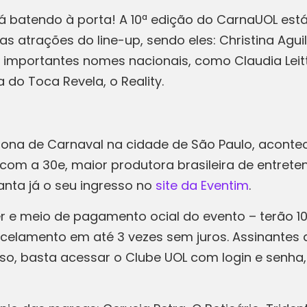
tá batendo à porta! A 10ª edição do CarnaUOL est
 as atrações do line-up, sendo eles: Christina Agu
portantes nomes nacionais, como Claudia Leitte, 
 do Toca Revela, o Reality.
tona de Carnaval na cidade de São Paulo, acontec
a com a 30e, maior produtora brasileira de entrete
anta já o seu ingresso no
site da Eventim
.
er e meio de pagamento ocial do evento – terão 
rcelamento em até 3 vezes sem juros. Assinantes
sso, basta acessar o Clube UOL com login e senh