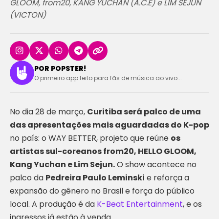
GLOOM, from20, KANG YUCHAN (A.C.E) e LIM SEJUN
(VICTON)
POR POPSTER!
O primeiro app feito para fãs de música ao vivo...
No dia 28 de março,
Curitiba será palco de uma
das apresentações mais aguardadas do K-pop
no país: o WAY BETTER, projeto que reúne
os
artistas sul-coreanos from20, HELLO GLOOM,
Kang Yuchan e Lim Sejun.
O show acontece no
palco da
Pedreira Paulo Leminski
e reforça a
expansão do gênero no Brasil e força do público
local. A produção é da
K-Beat Entertainment
, e os
ingressos já estão à venda.