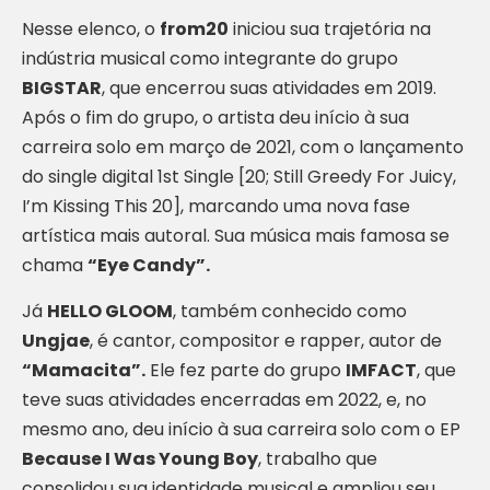
Nesse elenco, o
from20
iniciou sua trajetória na
indústria musical como integrante do grupo
BIGSTAR
, que encerrou suas atividades em 2019.
Após o fim do grupo, o artista deu início à sua
carreira solo em março de 2021, com o lançamento
do single digital 1st Single [20; Still Greedy For Juicy,
I’m Kissing This 20], marcando uma nova fase
artística mais autoral. Sua música mais famosa se
chama
“Eye Candy”.
Já
HELLO GLOOM
, também conhecido como
Ungjae
, é cantor, compositor e rapper, autor de
“Mamacita”.
Ele fez parte do grupo
IMFACT
, que
teve suas atividades encerradas em 2022, e, no
mesmo ano, deu início à sua carreira solo com o EP
Because I Was Young Boy
, trabalho que
consolidou sua identidade musical e ampliou seu