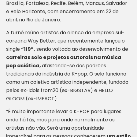
Brasília, Fortaleza, Recife, Belém, Manaus, Salvador
e Belo Horizonte, com encerramento em 22 de
abril, no Rio de Janeiro.
A turnê reúne artistas do elenco da empresa sul-
coreana Way Better, que recentemente lançou o
single
“119”,
sendo voltada ao desenvolvimento de
carreiras solo e projetos autorais na música
pop asiática,
afastando-se dos padrões
tradicionais da indústria do K-pop. O selo funciona
como um coletivo artístico independente, fundado
pelos ex-idols from20 (ex-BIGSTAR) e HELLO
GLOOM (ex-IMFACT).
“É muito importante levar o K-POP para lugares
onde há fãs, mas para onde normalmente os
artistas não vão. Será uma oportunidade
imperdível para as pessoas conhecerem
um estilo