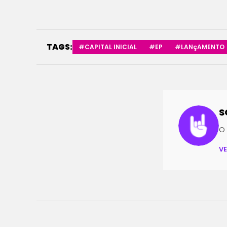
TAGS:
#CAPITAL INICIAL
#EP
#LANçAMENTO
S
O 
V