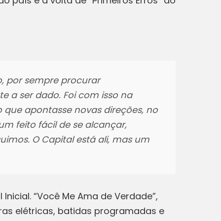
 país e a volta de “Primeiros Erros” ao
o, por sempre procurar
e a ser dado. Foi com isso na
 que apontasse novas direções, no
m feito fácil de se alcançar,
imos. O Capital está ali, mas um
 Inicial. “Você Me Ama de Verdade”,
ras elétricas, batidas programadas e