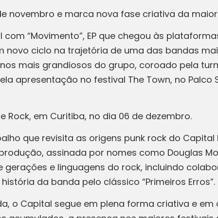
e novembro e marca nova fase criativa da maior 
ral com “Movimento”, EP que chegou às plataformas
novo ciclo na trajetória de uma das bandas mais
anos mais grandiosos do grupo, coroado pela tur
pela apresentação no festival The Town, no Palc
e Rock, em Curitiba, no dia 06 de dezembro.
balho que revisita as origens punk rock do Capit
 produção, assinada por nomes como Douglas Mod
tre gerações e linguagens do rock, incluindo cola
história da banda pelo clássico “Primeiros Erros”.
, o Capital segue em plena forma criativa e em 