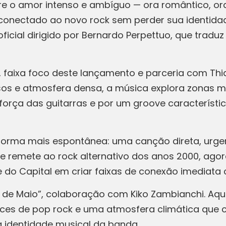
 o amor intenso e ambíguo — ora romântico, ora
conectado ao novo rock sem perder sua identidad
ial dirigido por Bernardo Perpettuo, que traduz 
”, faixa foco deste lançamento e parceria com Th
ensos e atmosfera densa, a música explora zona
a força das guitarras e por um groove característ
forma mais espontânea: uma canção direta, urgent
ue remete ao rock alternativo dos anos 2000, ag
e do Capital em criar faixas de conexão imediata 
 de Maio”, colaboração com Kiko Zambianchi. Aqu
nces de pop rock e uma atmosfera climática que 
 identidade musical da banda.