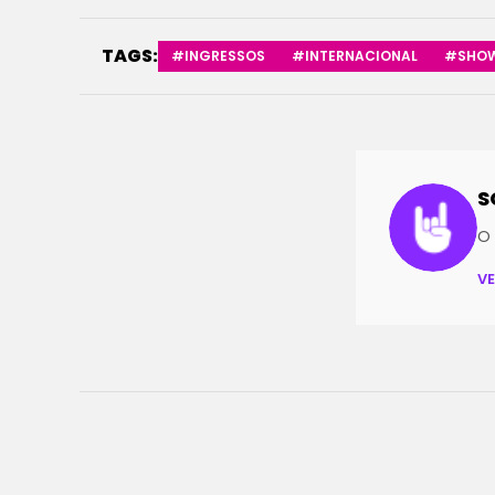
TAGS:
#INGRESSOS
#INTERNACIONAL
#SHO
S
O 
V