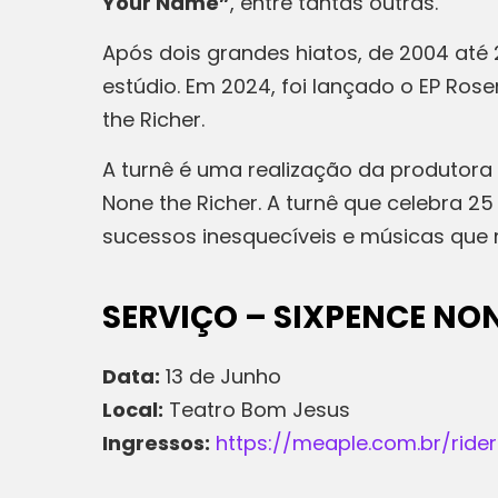
Your Name”
, entre tantas outras.
Após dois grandes hiatos, de 2004 até 
estúdio. Em 2024, foi lançado o EP Ros
the Richer.
A turnê é uma realização da produtor
None the Richer. A turnê que celebra 2
sucessos inesquecíveis e músicas que
SERVIÇO – SIXPENCE NON
Data:
13 de Junho
Local:
Teatro Bom Jesus
Ingressos:
https://meaple.com.br/ride