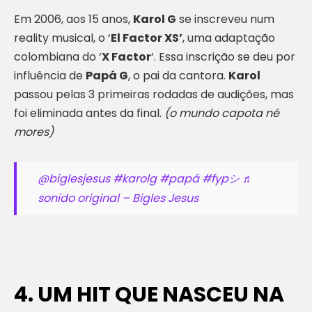
Em 2006, aos 15 anos,
Karol G
se inscreveu num
reality musical, o ‘
El Factor XS’
, uma adaptação
colombiana do ‘
X Factor
‘. Essa inscrição se deu por
influência de
Papá G
, o pai da cantora.
Karol
passou pelas 3 primeiras rodadas de audições, mas
foi eliminada antes da final.
(o mundo capota né
mores)
@biglesjesus
#karolg
#papá
#fypシ
♬
sonido original – Bigles Jesus
4. UM HIT QUE NASCEU NA