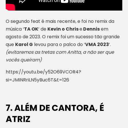
O segundo feat é mais recente, e foi no remix da
música ‘
TA OK
‘ de
Kevin o Chris
e
Dennis
em
agosto de 2023. O remix foi um sucesso tão grande
que
Karol G
levou para o palco do ‘
VMA 2023
‘.
(evitaremos as tretas com Anitta, a não ser que
vocês queiram)
https://youtu.be/y52O69VCOR4?
si=JMINRriLN5yBuc6T&t=126
7. ALÉM DE CANTORA, É
ATRIZ