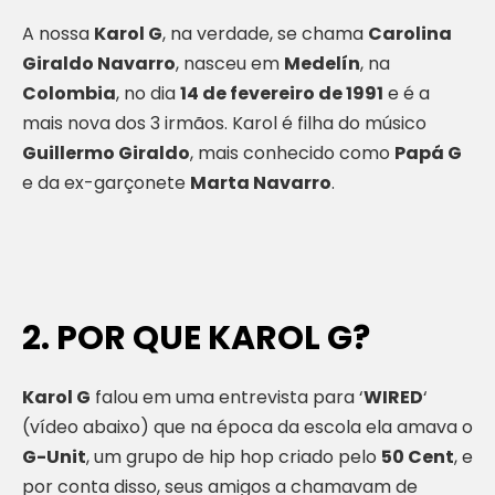
A nossa
Karol G
, na verdade, se chama
Carolina
Giraldo Navarro
, nasceu em
Medelín
, na
Colombia
, no dia
14 de fevereiro de 1991
e é a
mais nova dos 3 irmãos. Karol é filha do músico
Guillermo Giraldo
, mais conhecido como
Papá G
e da ex-garçonete
Marta Navarro
.
2. POR QUE KAROL G?
Karol G
falou em uma entrevista para ‘
WIRED
‘
(vídeo abaixo) que na época da escola ela amava o
G-Unit
, um grupo de hip hop criado pelo
50 Cent
, e
por conta disso, seus amigos a chamavam de