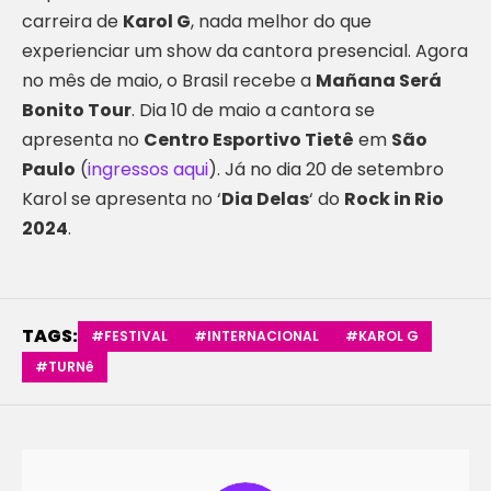
carreira de
Karol G
, nada melhor do que
experienciar um show da cantora presencial. Agora
no mês de maio, o Brasil recebe a
Mañana Será
Bonito Tour
. Dia 10 de maio a cantora se
apresenta no
Centro Esportivo Tietê
em
São
Paulo
(
ingressos aqui
). Já no dia 20 de setembro
Karol se apresenta no ‘
Dia Delas
‘ do
Rock in Rio
2024
.
TAGS:
#FESTIVAL
#INTERNACIONAL
#KAROL G
#TURNê