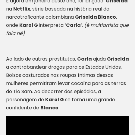
E agora em janeiro deste ano, foi lançada ‘
Griselda
‘
na
Netflix
, série baseada na história real da
narcotraficante colombiana
Griselda Blanco
,
onde
Karol G
interpreta ‘
Carla
‘.
(é multiartista que
fala né)
Ao lado de outras prostitutas,
Carla
ajuda
Griselda
a contrabandear drogas para os Estados Unidos.
Bolsos costurados nas roupas íntimas dessas
mulheres permitiram levar cocaína para as terras
do Tio Sam. Ao decorrer dos episódios, a
personagem de
Karol G
se torna uma grande
confidente de
Blanco
.