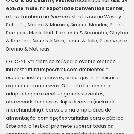
O
Curitiba Country Festival
acontece nos dias
24
e 25 de maio
, no
Expotrade Convention Center
,
e traz também no
line-up
estrelas como Wesley
Safadão, Maiara & Maraisa, Simone Mendes, Pedro
Sampaio, Murilo Huff, Fernando & Sorocaba, Clayton
& Romário, Menos é Mais, Jeann & Julio, Traia Véia e
Brenno & Matheus.
O CCF25 vai além da música: o evento oferece
infraestrutura impecável, com ambientes e
espaços instagramáveis, áreas gastronômicas e
experiências imersivas. O local é totalmente
adaptado para receber grandes eventos,
oferecendo banheiros, lojas diversas (incluindo
merchandising), bares e uma ampla área de
alimentação, com opções variadas para o público.
Este ano, o festival promete superar todas as