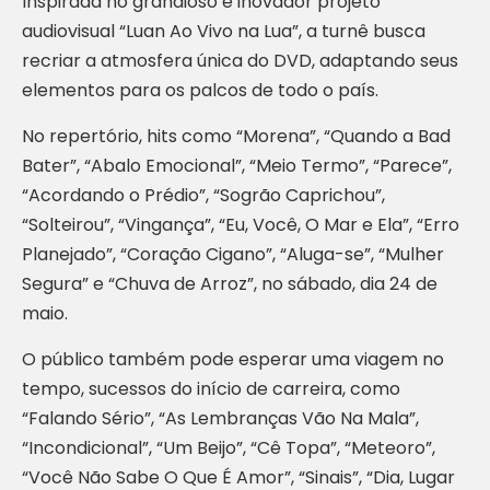
Inspirada no grandioso e inovador projeto
audiovisual “Luan Ao Vivo na Lua”, a turnê busca
recriar a atmosfera única do DVD, adaptando seus
elementos para os palcos de todo o país.
No repertório, hits como “Morena”, “Quando a Bad
Bater”, “Abalo Emocional”, “Meio Termo”, “Parece”,
“Acordando o Prédio”, “Sogrão Caprichou”,
“Solteirou”, “Vingança”, “Eu, Você, O Mar e Ela”, “Erro
Planejado”, “Coração Cigano”, “Aluga-se”, “Mulher
Segura” e “Chuva de Arroz”, no sábado, dia 24 de
maio.
O público também pode esperar uma viagem no
tempo, sucessos do início de carreira, como
“Falando Sério”, “As Lembranças Vão Na Mala”,
“Incondicional”, “Um Beijo”, “Cê Topa”, “Meteoro”,
“Você Não Sabe O Que É Amor”, “Sinais”, “Dia, Lugar