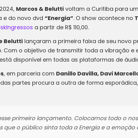
 2024,
Marcos & Belutti
voltam a Curitiba para um
ra e do novo dvd
“Energia”
. O show acontece no
T
iskIngressos
a partir de R$ 110,00.
 Belutti
lançaram a primeira faixa de seu novo p
Com o objetivo de transmitir toda a vibração e e
á está disponível em todas as plataformas de áudi
os
, em parceria com
Danillo Davilla, Davi Marcell
das partes procura a outra de forma esporádic
se primeiro lançamento. Colocamos todo o nos
os que o público sinta toda a
Energia
e a emoção q