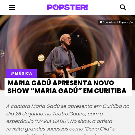
Foto: Internet/Reprodução
#MÚSICA
MARIA GADÚ APRESENTA NOVO
SHOW “MARIA GADÚ” EM CURITIBA
A cantora Maria Gadú se apresenta em Curitiba no
dia 26 de junho, no Teatro Guaíra, com o
espetáculo “MARIA GADÚ”. No show, a artista
revisita grandes sucessos como “Dona Cila” e