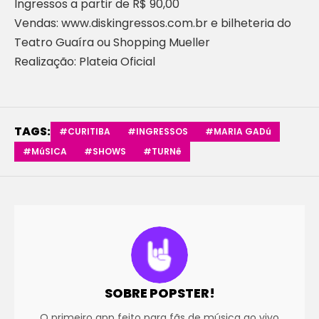
Ingressos a partir de R$ 90,00
Vendas: www.diskingressos.com.br e bilheteria do
Teatro Guaíra ou Shopping Mueller
Realização: Plateia Oficial
TAGS:
#CURITIBA
#INGRESSOS
#MARIA GADú
#MúSICA
#SHOWS
#TURNê
SOBRE POPSTER!
O primeiro app feito para fãs de música ao vivo