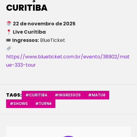
CURITIBA
22 de novembro de 2025
Live Curitiba
🎟
Ingressos:
BlueTicket
https://www.blueticket.com.br/evento/38902/mat
ue-333-tour
TAGS:
#CURITIBA
#INGRESSOS
#MATUê
#SHOWS
#TURNê