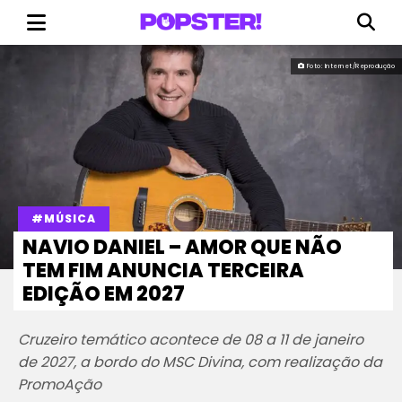
Foto: Internet/Reprodução
#MÚSICA
NAVIO DANIEL – AMOR QUE NÃO
TEM FIM ANUNCIA TERCEIRA
EDIÇÃO EM 2027
Cruzeiro temático acontece de 08 a 11 de janeiro
de 2027, a bordo do MSC Divina, com realização da
PromoAção