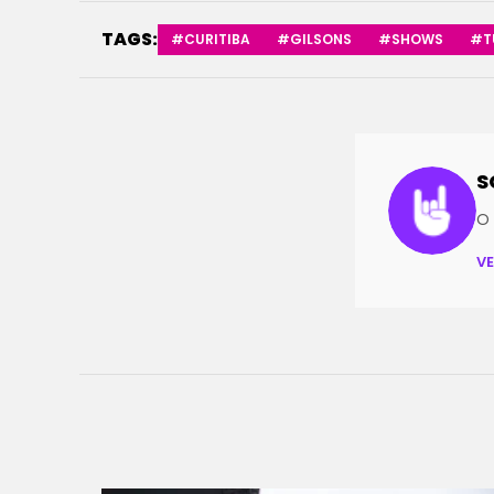
TAGS:
#CURITIBA
#GILSONS
#SHOWS
#T
S
O 
V