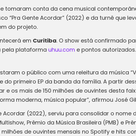
e tomaram conta da cena musical contemporânea
isco “Pra Gente Acordar” (2022) e da turnê que 
em do projeto.
ontecerá em
Curitiba
. O show está confirmado pa
da pela plataforma
uhuu.com
e pontos autorizados
quistaram o público com uma releitura da música “
 do primeiro EP da banda da família. A partir des
 e os mais de 150 milhões de ouvintes desta fai
rma moderna, música popular”, afirmou José Gil,
e Acordar (2022), serviu para consolidar o nome 
ltishow, Prêmio da Música Brasileira (PMB) e Prêm
milhões de ouvintes mensais no Spotify e hits com