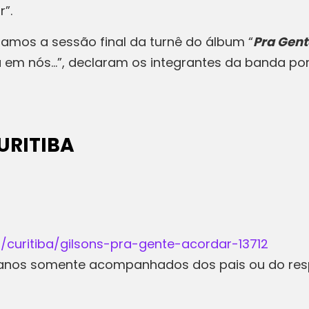
”.
iamos a sessão final da turnê do álbum “
Pra Gent
 em nós…”, declaram os integrantes da banda por 
URITIBA
/curitiba/gilsons-pra-gente-acordar-13712
6 anos somente acompanhados dos pais ou do resp