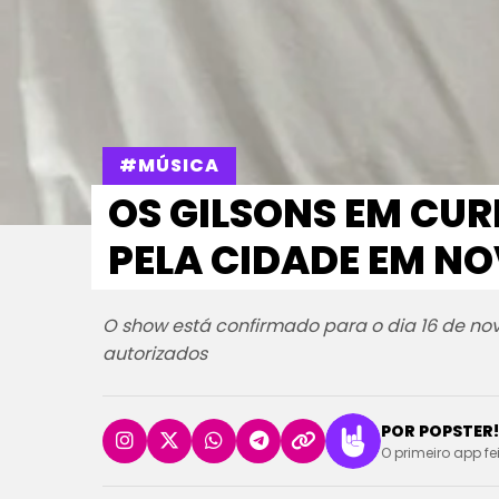
#MÚSICA
OS GILSONS EM CUR
PELA CIDADE EM N
O show está confirmado para o dia 16 de nov
autorizados
POR POPSTER!
O primeiro app fe