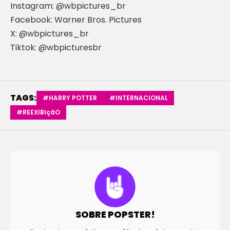
Instagram: @wbpictures_br
Facebook: Warner Bros. Pictures
X: @wbpictures_br
Tiktok: @wbpicturesbr
TAGS:
#HARRY POTTER
#INTERNACIONAL
#REEXIBIçãO
SOBRE POPSTER!