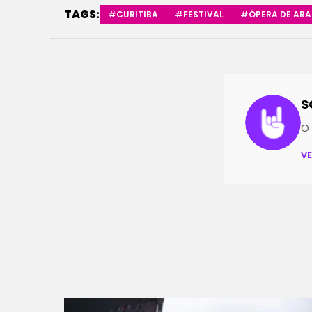
TAGS:
#CURITIBA
#FESTIVAL
#ÓPERA DE AR
S
O 
V