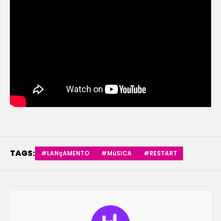
TAGS:
#LANçAMENTO
#MúSICA
#RESTART