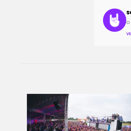
S
O 
V