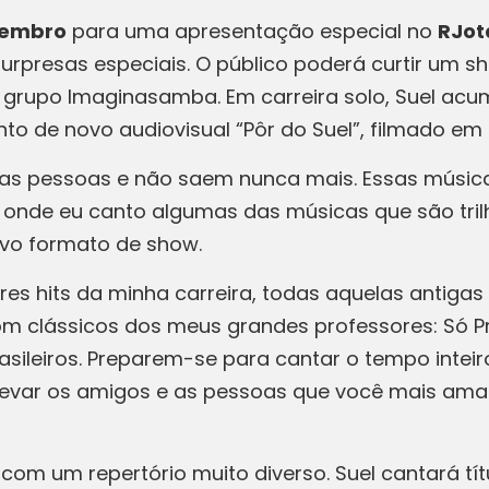
tembro
para uma apresentação especial no
RJot
rpresas especiais. O público poderá curtir um s
 grupo Imaginasamba. Em carreira solo, Suel acu
o de novo audiovisual “Pôr do Suel”, filmado em 
das pessoas e não saem nunca mais. Essas música
nê onde eu canto algumas das músicas que são tri
novo formato de show.
res hits da minha carreira, todas aquelas antig
 clássicos dos meus grandes professores: Só Pr
sileiros. Preparem-se para cantar o tempo intei
a levar os amigos e as pessoas que você mais am
com um repertório muito diverso. Suel cantará 