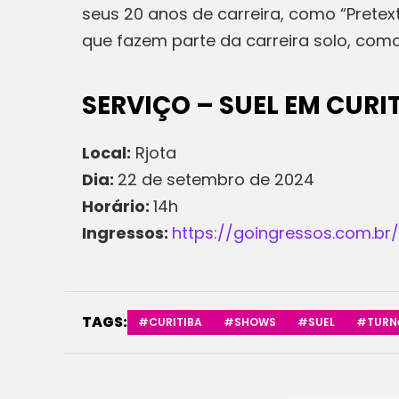
seus 20 anos de carreira, como “Pretex
que fazem parte da carreira solo, com
SERVIÇO – SUEL EM CURI
Local:
Rjota
Dia:
22 de setembro de 2024
Horário:
14h
Ingressos:
https://goingressos.com.br
TAGS:
#CURITIBA
#SHOWS
#SUEL
#TURN