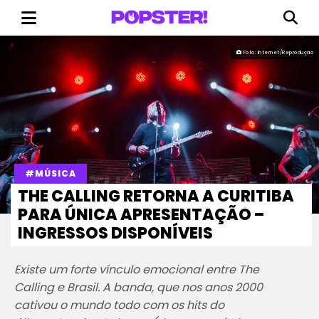
Foto: Internet/Reprodução
#MÚSICA
THE CALLING RETORNA A CURITIBA
PARA ÚNICA APRESENTAÇÃO –
INGRESSOS DISPONÍVEIS
Existe um forte vínculo emocional entre The
Calling e Brasil. A banda, que nos anos 2000
cativou o mundo todo com os hits do