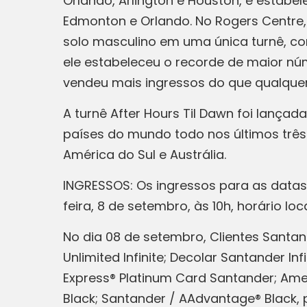
Orlando, Arlington e Houston, e estabe
Edmonton e Orlando. No Rogers Centre,
solo masculino em uma única turnê, com
ele estabeleceu o recorde de maior núm
vendeu mais ingressos do que qualquer 
A turnê After Hours Til Dawn foi lançad
países do mundo todo nos últimos três
América do Sul e Austrália.
INGRESSOS: Os ingressos para as datas 
feira, 8 de setembro, às 10h, horário l
No dia 08 de setembro, Clientes Santand
Unlimited Infinite; Decolar Santander I
Express® Platinum Card Santander; Ame
Black; Santander / AAdvantage® Black,