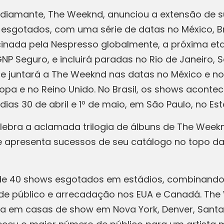
e diamante, The Weeknd, anunciou a extensão de s
 esgotados, com uma série de datas no México, Br
rocinada pela Nespresso globalmente, a próxima e
NP Seguro, e incluirá paradas no Rio de Janeiro, S
 se juntará a The Weeknd nas datas no México e no
a e no Reino Unido. No Brasil, os shows acontece
 dias 30 de abril e 1º de maio, em São Paulo, no E
elebra a aclamada trilogia de álbuns de The Week
e apresenta sucessos de seu catálogo no topo d
s de 40 shows esgotados em estádios, combinan
s de público e arrecadação nos EUA e Canadá. The
ria em casas de show em Nova York, Denver, Santa 