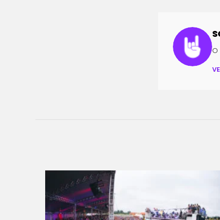
S
O 
V