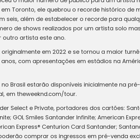
leceu o maior número de público para um artista 
 em Toronto, ele quebrou o recorde histórico de
 seis, além de estabelecer o recorde para qualq
ero de shows realizados por um artista solo masc
outro artista este ano.
a originalmente em 2022 e se tornou a maior turnê 
 anos, com apresentações em estádios na América
no Brasil estarão disponíveis inicialmente na pré-
ocal, em theweeknd.com/tour.
er Select e Private, portadores dos cartões: Sant
nfinite; GOL Smiles Santander Infinite; American E
rican Express® Centurion Card Santander; Santand
 poderão comprar os ingressos em pré-venda excl