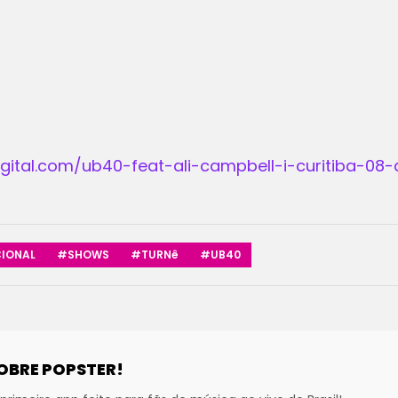
digital.com/ub40-feat-ali-campbell-i-curitiba-0
IONAL
#SHOWS
#TURNê
#UB40
OBRE POPSTER!