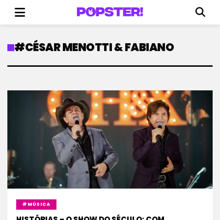
#CÉSAR MENOTTI & FABIANO
#MÚSICA
HISTÓRIAS – O SHOW DO SÉCULO: COM