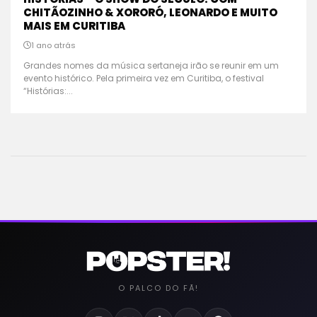
CHITÃOZINHO & XORORÓ, LEONARDO E MUITO
MAIS EM CURITIBA
1 ano atrás
Grandes nomes da música sertaneja irão se reunir em um
evento histórico. Pela primeira vez em Curitiba, o festival
“Histórias:...
O PALCO DO FÃ!