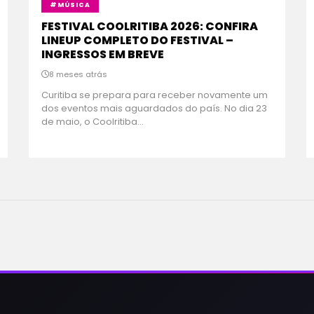
#MÚSICA
FESTIVAL COOLRITIBA 2026: CONFIRA
LINEUP COMPLETO DO FESTIVAL –
INGRESSOS EM BREVE
8 meses atrás
Curitiba se prepara para receber novamente um
dos eventos mais aguardados do país. No dia 23
de maio, o Coolritiba...