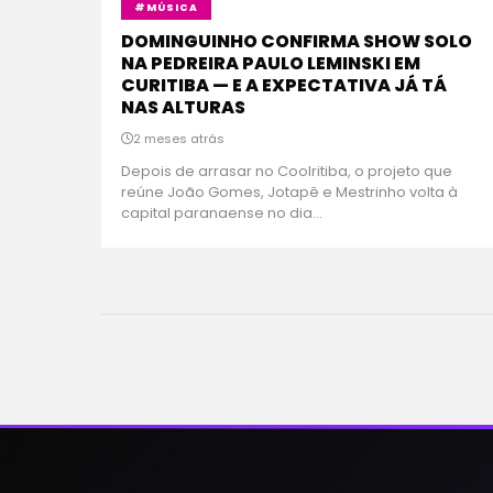
#MÚSICA
DOMINGUINHO CONFIRMA SHOW SOLO
NA PEDREIRA PAULO LEMINSKI EM
CURITIBA — E A EXPECTATIVA JÁ TÁ
NAS ALTURAS
2 meses atrás
Depois de arrasar no Coolritiba, o projeto que
reúne João Gomes, Jotapê e Mestrinho volta à
capital paranaense no dia...