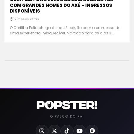
COM GRANDES NOMES DO AXÉ – INGRESSOS
DISPONÍVEIS
12 meses atrás
O Curitiba Folia chega à sua 4ª edição com a promessa de
uma experiência inesquecível. Marcado para os dias 3...
O PALCO DO FÃ!