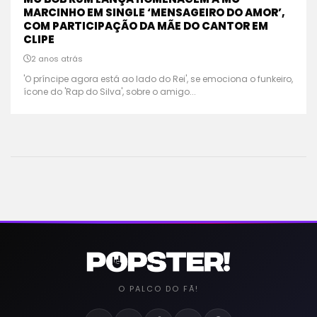
MARCINHO EM SINGLE ‘MENSAGEIRO DO AMOR’,
COM PARTICIPAÇÃO DA MÃE DO CANTOR EM
CLIPE
2 anos atrás
'O príncipe agora está ao lado do Rei', se emociona o funkeiro,
ícone do 'Rap do Silva', sobre o amigo...
O PALCO DO FÃ!