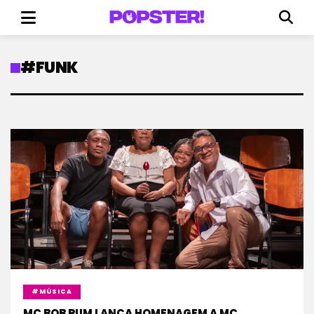
#FUNK
#MÚSICA
MC BOB RUM LANÇA HOMENAGEM A MC