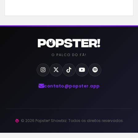
O PALCO DO FÃ!
contato@popster.app
© 2026 Popster! Showbiz. Todos os direitos reservados.