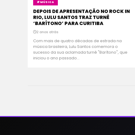
#MÚSICA
DEPOIS DE APRESENTAÇÃO NO ROCK IN
RIO, LULU SANTOS TRAZ TURNÊ
‘BARÍTONO’ PARA CURITIBA
2 anos atrás
Com mais de quatro décadas de estrada na
música brasileira, Lulu Santos comemora o
sucesso da sua aclamada turnê "Barítono", que
iniciou o ano passado...