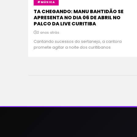
#MÚSICA
TA CHEGANDO: MANU BAHTIDÃO SE
APRESENTA NO DIA 06 DE ABRIL NO
PALCO DA LIVE CURITIBA
2 anos atrás
Cantando sucessos do sertanejo, a cantora
promete agitar a noite dos curitibanos