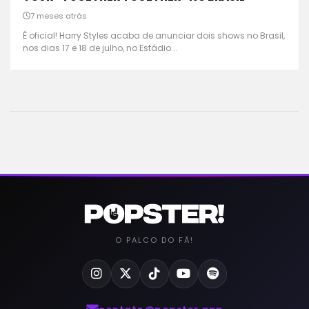
7 meses atrás
É oficial! Harry Styles acaba de anunciar dois shows no Brasil,
nos dias 17 e 18 de julho, no Estádio...
O PALCO DO FÃ!