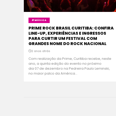
#MÚSICA
PRIME ROCK BRASIL CURITIBA: CONFIRA
LINE-UP, EXPERIÊNCIAS E INGRESSOS
PARA CURTIR UM FESTIVAL COM
GRANDES NOME DO ROCK NACIONAL
2 anos atrás
Com realização da Prime, Curitiba recebe, neste
ano, a quinta edição do evento no próximo
dia 07 de dezembro na Pedreira Paulo Leminski,
no maior palco da América...