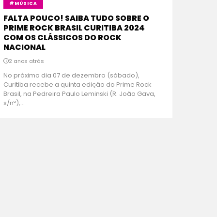
#MÚSICA
FALTA POUCO! SAIBA TUDO SOBRE O
PRIME ROCK BRASIL CURITIBA 2024
COM OS CLÁSSICOS DO ROCK
NACIONAL
2 anos atrás
No próximo dia 07 de dezembro (sábado),
Curitiba recebe a quinta edição do Prime Rock
Brasil, na Pedreira Paulo Leminski (R. João Gava,
s/nº),...