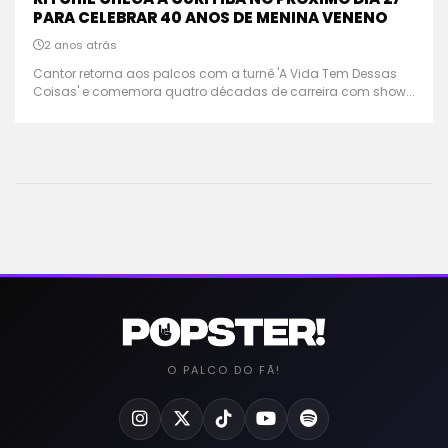
PARA CELEBRAR 40 ANOS DE MENINA VENENO
2 anos atrás
Cantor retorna aos palcos com a turnê 'A Vida Tem Dessas
Coisas' e comemora quatro décadas de carreira com show...
O PALCO DO FÃ!