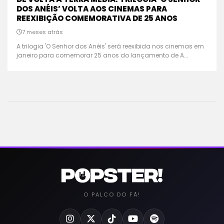
DOS ANÉIS’ VOLTA AOS CINEMAS PARA
REEXIBIÇÃO COMEMORATIVA DE 25 ANOS
7 meses atrás
A trilogia 'O Senhor dos Anéis' será reexibida nos cinemas em
janeiro para comemorar 25 anos do lançamento de A...
O PALCO DO FÃ!