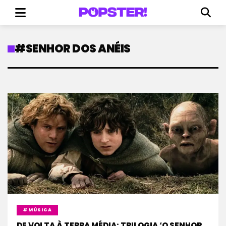
#SENHOR DOS ANÉIS
#MÚSICA
DE VOLTA À TERRA MÉDIA: TRILOGIA ‘O SENHOR