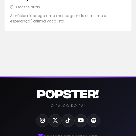
10 meses atrás
A música "carrega uma mensagem de otimismo e
esperança", afirma vocalista
O PALCO DO FÃ!