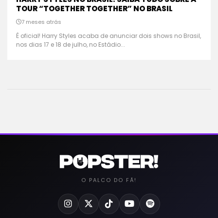
TOUR “TOGETHER TOGETHER” NO BRASIL
7 meses atrás
É oficial! Harry Styles acaba de anunciar dois shows no Brasil,
nos dias 17 e 18 de julho, no Estádio...
O PALCO DO FÃ!