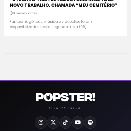
NOVO TRABALHO, CHAMADA “MEU CEMITÉRIO”
8 meses atrás
Fantasmagóricos, música e videoclipe foram
disponibilizados nesta segunda-feira (08).
O PALCO DO FÃ!