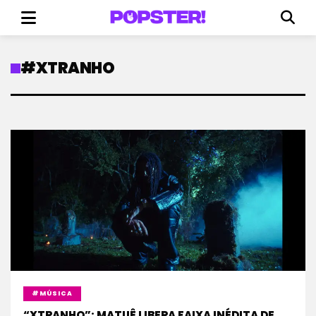
#XTRANHO
#MÚSICA
“XTRANHO”: MATUÊ LIBERA FAIXA INÉDITA DE