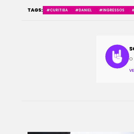
TAGS:
#CURITIBA
#DANIEL
#INGRESSOS
S
O 
V