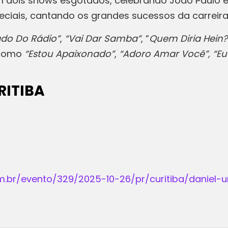
 dois shows esgotados, celebrando João Paulo e D
ciais, cantando os grandes sucessos da carreira
ado Do Rádio”
,
“Vai Dar Samba”
, “
Quem Diria Hein?
 como
“Estou Apaixonado”
,
“Adoro Amar Você”, “Eu
RITIBA
om.br/evento/329/2025-10-26/pr/curitiba/danie