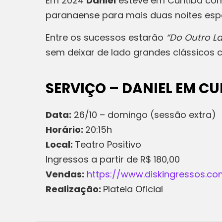
Em 2024
Daniel
esteve em Curitiba com
paranaense para mais duas noites espe
Entre os sucessos estarão
“Do Outro L
sem deixar de lado grandes clássicos
SERVIÇO – DANIEL EM CU
Data:
26/10 – domingo (sessão extra)
Horário:
20:15h
Local:
Teatro Positivo
Ingressos a partir de R$ 180,00
Vendas:
https://www.diskingressos.c
Realização:
Plateia Oficial