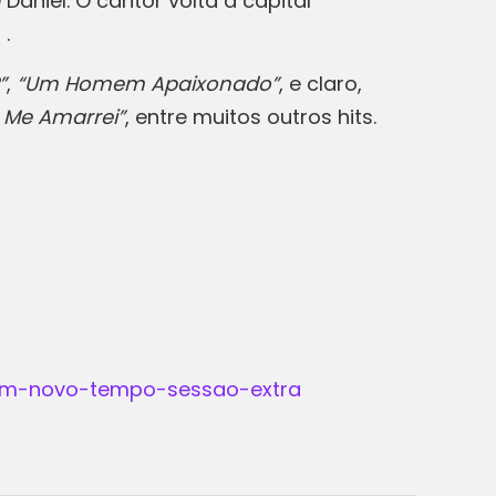
aniel. O cantor volta à capital
 .
”
,
“Um Homem Apaixonado”
, e claro,
 Me Amarrei”
, entre muitos outros hits.
l-um-novo-tempo-sessao-extra