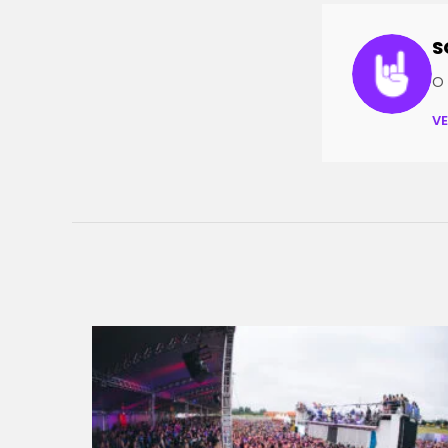
S
O 
V