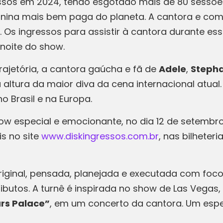
essos em 2024, tendo esgotado mais de 80 sessõe
minina mais bem paga do planeta. A cantora e com
. Os ingressos para assistir à cantora durante e
noite do show.
rajetória, a cantora gaúcha e fã de
Adele
,
Stepha
altura da maior diva da cena internacional atual.
o Brasil e na Europa.
ow especial e emocionante, no dia 12 de setembro
is no site
www.diskingressos.com.br
, nas bilheter
riginal, pensada, planejada e executada com fo
butos. A turnê é inspirada no show de Las Vegas, 
rs Palace”
, em um concerto da cantora. Um espe