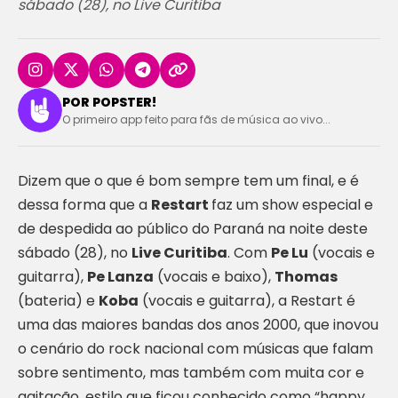
sábado (28), no Live Curitiba
POR POPSTER!
O primeiro app feito para fãs de música ao vivo...
Dizem que o que é bom sempre tem um final, e é
dessa forma que a
Restart
faz um show especial e
de despedida ao público do Paraná na noite deste
sábado (28), no
Live Curitiba
. Com
Pe Lu
(vocais e
guitarra),
Pe Lanza
(vocais e baixo),
Thomas
(bateria) e
Koba
(vocais e guitarra), a Restart é
uma das maiores bandas dos anos 2000, que inovou
o cenário do rock nacional com músicas que falam
sobre sentimento, mas também com muita cor e
agitação, estilo que ficou conhecido como “happy