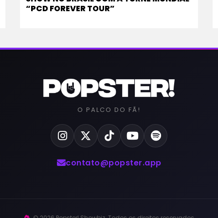
“PCD FOREVER TOUR”
O PALCO DO FÃ!
contato@popster.app
© 2026 Popster! Showbiz. Todos os direitos reservados.