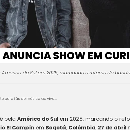
 ANUNCIA SHOW EM CURI
 América do Sul em 2025, marcando o retorno da banda
ito para fãs de música ao vivo...
ê pela
América do Sul
em 2025, marcando o reto
io El Campín
em
Bogotá
,
Colômbia
;
27 de abril