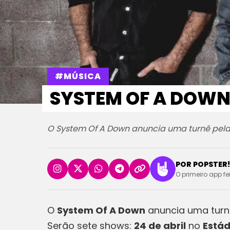
#MÚSICA
SYSTEM OF A DOWN
O System Of A Down anuncia uma turnê pela
POR POPSTER!
O primeiro app fe
O
System Of A Down
anuncia uma turn
Serão sete shows:
24 de abril
no
Estád