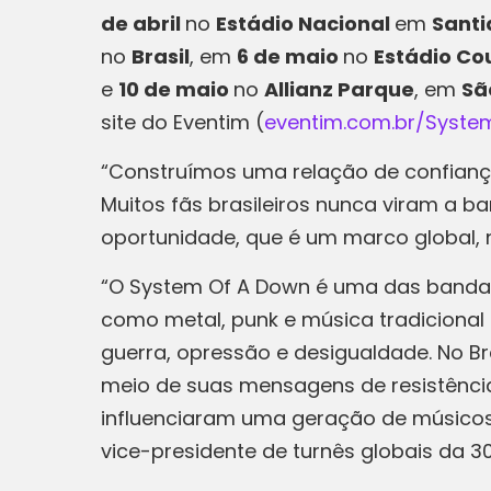
de abril
no
Estádio Nacional
em
Santi
no
Brasil
, em
6 de maio
no
Estádio Co
e
10 de maio
no
Allianz Parque
, em
Sã
site do Eventim (
eventim.com.br/Syst
“Construímos uma relação de confianç
Muitos fãs brasileiros nunca viram a b
oportunidade, que é um marco global, 
“O System Of A Down é uma das bandas
como metal, punk e música tradiciona
guerra, opressão e desigualdade. No B
meio de suas mensagens de resistência 
influenciaram uma geração de músicos 
vice-presidente de turnês globais da 30