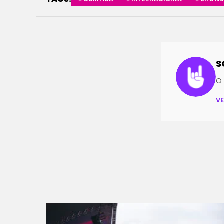
S
O 
V