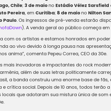
ago, Chile
;
3 de maio
no
Estádio Vélez Sarsfield
uto Pereira
, em
Curitiba
;
8 de maio
no
Nilton Sa
o Paulo
. Os ingressos de pré-venda estarão dispo
emofaDown
). A venda geral ao público começa em
a com os artistas e estamos honrados em poder t
anda ao vivo devido à longa pausa nas apresenta
nos anima”, comenta Pepeu Correa, CEO da 30e.
 mais inovadoras e impactantes do rock moderno,
l armênia, além de suas letras politicamente ca
rasil, a banda construiu uma enorme base de fãs
e crítica social. Depois de 10 anos, todos terão 
locais que adotaram sua mistura única de som e 
e.