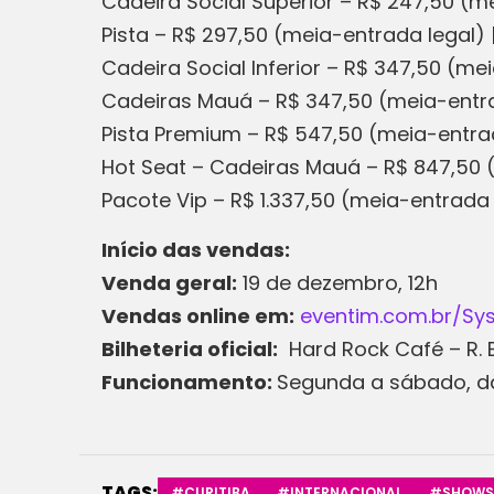
Cadeira Social Superior – R$ 247,50 (me
Pista – R$ 297,50 (meia-entrada legal) |
Cadeira Social Inferior – R$ 347,50 (mei
Cadeiras Mauá – R$ 347,50 (meia-entrad
Pista Premium – R$ 547,50 (meia-entrada 
Hot Seat – Cadeiras Mauá – R$ 847,50 (m
Pacote Vip – R$ 1.337,50 (meia-entrada le
Início das vendas:
Venda geral:
19 de dezembro, 12h
Vendas online em:
eventim.com.br/S
Bilheteria oficial:
Hard Rock Café – R. B
Funcionamento:
Segunda a sábado, da
TAGS:
#CURITIBA
#INTERNACIONAL
#SHOWS