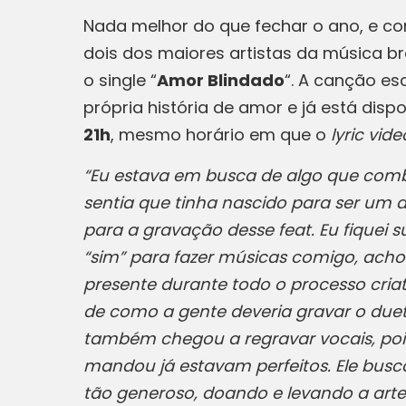
Nada melhor do que fechar o ano, e co
dois dos maiores artistas da música bra
o single “
Amor Blindado
“. A canção es
própria história de amor e já está dis
21h
, mesmo horário em que o
lyric vide
“Eu estava em busca de algo que comb
sentia que tinha nascido para ser um du
para a gravação desse feat. Eu fiquei 
“sim” para fazer músicas comigo, acho i
presente durante todo o processo cria
de como a gente deveria gravar o due
também chegou a regravar vocais, pois 
mandou já estavam perfeitos. Ele busc
tão generoso, doando e levando a arte e