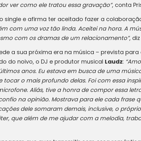
dor ver como ele tratou essa gravação”
, conta Pri
ingle e afirma ter aceitado fazer a colaboraçã
m com uma voz tão linda. Aceitei na hora. A m
mesmo com os dramas de um relacionamento”
, di
de a sua próxima era na música – prevista para oc
do do noivo, o DJ e produtor musical
Laudz
:
“Amor
os últimos anos. Eu estava em busca de uma músi
 tocar o mais profundo delas. Foi com essa ins
icrofone. Aliás, tive a honra de compor essa let
 confio na opinião. Mostrava para ele cada frase 
ações dele somaram demais, inclusive, o próprio t
er, que além de me ajudar com a melodia, traba