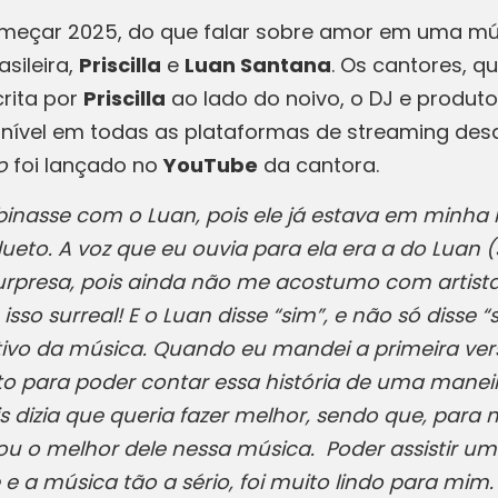
meçar 2025, do que falar sobre amor em uma mús
sileira,
Priscilla
e
Luan Santana
. Os cantores, q
crita por
Priscilla
ao lado do noivo, o DJ e produt
ponível em todas as plataformas de streaming des
o
foi lançado no
YouTube
da cantora.
inasse com o Luan, pois ele já estava em minha
eto. A voz que eu ouvia para ela era a do Luan (S
surpresa, pois ainda não me acostumo com artist
sso surreal! E o Luan disse “sim”, e não só disse 
tivo da música. Quando eu mandei a primeira vers
to para poder contar essa história de uma mane
dizia que queria fazer melhor, sendo que, para m
ou o melhor dele nessa música. Poder assistir u
 a música tão a sério, foi muito lindo para mim. A