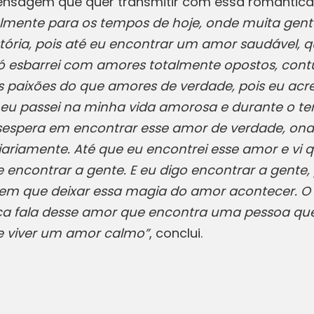
a mensagem que quer transmitir com essa romântica
lmente para os tempos de hoje, onde muita gen
stória, pois até eu encontrar um amor saudável, q
só esbarrei com amores totalmente opostos, cont
 paixões do que amores de verdade, pois eu acre
e eu passei na minha vida amorosa e durante o t
esespera em encontrar esse amor de verdade, on
iariamente. Até que eu encontrei esse amor e vi 
de encontrar a gente. E eu digo encontrar a gente
m que deixar essa magia do amor acontecer. O lug
sica fala desse amor que encontra uma pessoa qu
 e viver um amor calmo”
, conclui.