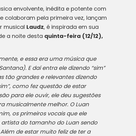
ica envolvente, inédita e potente com
ue colaboram pela primeira vez, lançam
or musical
Laudz
, é inspirada em sua
de a noite desta
quinta-feira (12/12),
 mente, e essa era uma música que
antana). E daí entra ele dizendo “sim”
as tão grandes e relevantes dizendo
“sim”, como fez questão de estar
ão para ele ouvir, ele deu sugestões
ira musicalmente melhor. O Luan
im, os primeiros vocais que ele
m artista do tamanho do Luan sendo
lém de estar muito feliz de ter a