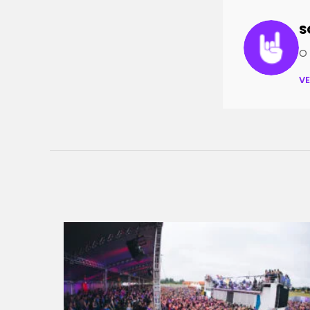
S
O 
V