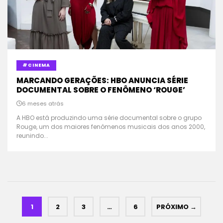
#CINEMA
MARCANDO GERAÇÕES: HBO ANUNCIA SÉRIE
DOCUMENTAL SOBRE O FENÔMENO ‘ROUGE’
6 meses atrás
A HBO está produzindo uma série documental sobre o grupo
Rouge, um dos maiores fenômenos musicais dos anos 2000,
reunindo...
1
2
3
…
6
PRÓXIMO →