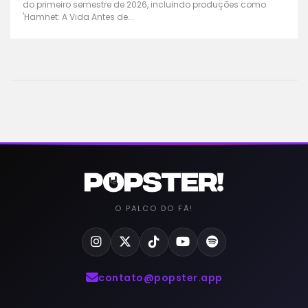
do primeiro semestre de 2026, incluindo produções como
'Hamnet: A Vida Antes de...
O PALCO DO FÃ!
contato@popster.app