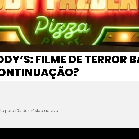
EDDY’S: FILME DE TERROR
CONTINUAÇÃO?
ito para fãs de música ao vivo...