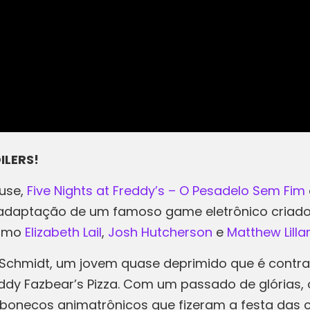
ILERS!
use,
Five Nights at Freddy’s – O Pesadelo Sem Fim
 adaptação de um famoso game eletrônico criado
como
Elizabeth Lail
,
Josh Hutcherson
e
Matthew Lilla
Schmidt, um jovem quase deprimido que é contra
ddy Fazbear’s Pizza. Com um passado de glórias,
onecos animatrônicos que fizeram a festa das 