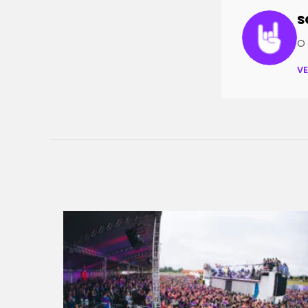
S
O 
V